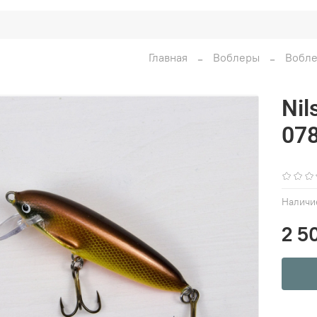
Главная
Воблеры
Вобле
Nil
07
Наличи
2 5