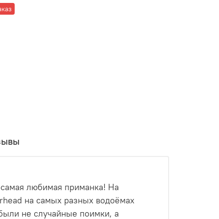
аказ
зывы
-самая любимая приманка! На
arhead на самых разных водоёмах
о были не случайные поимки, а