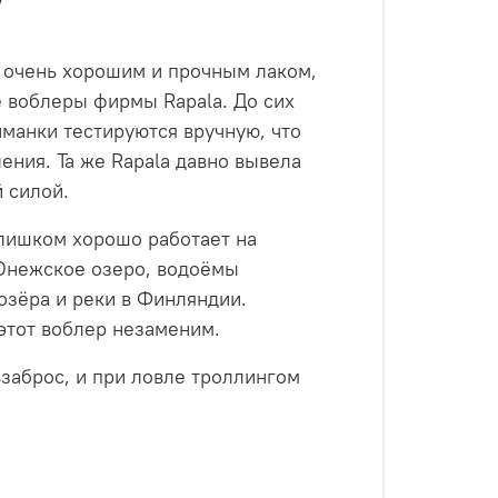
о очень хорошим и прочным лаком,
е воблеры фирмы Rapala. До сих
иманки тестируются вручную, что
ения. Та же Rapala давно вывела
 силой.
слишком хорошо работает на
 Онежское озеро, водоёмы
озёра и реки в Финляндии.
 этот воблер незаменим.
взаброс, и при ловле троллингом