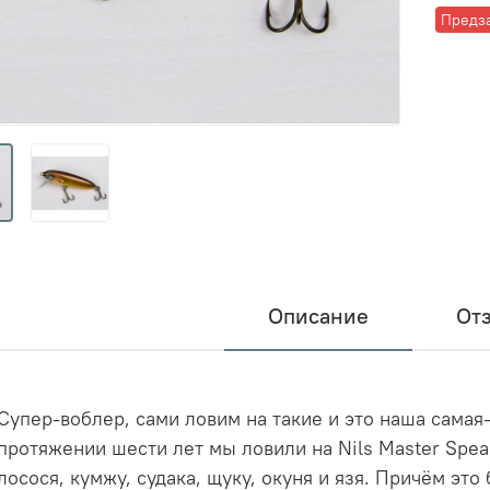
Предз
Описание
От
Супер-воблер, сами ловим на такие и это наша самая
протяжении шести лет мы ловили на Nils Master Spe
лосося, кумжу, судака, щуку, окуня и язя. Причём эт