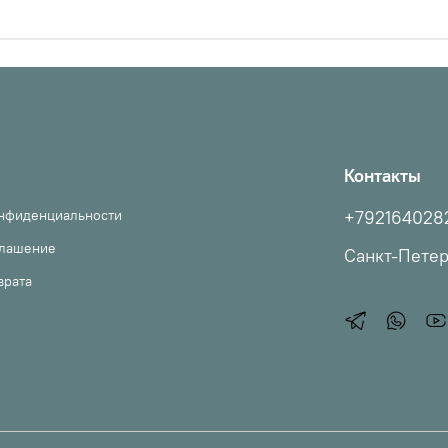
Контакты
онфиденциальности
+792164028
глашение
Санкт-Пете
врата