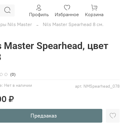
Профиль
Избранное
Корзина
ры Nils Master
Nils Master Spearhead 8 см.
s Master Spearhead, цвет
8
(0)
е:
Нет в наличии
арт.
NMSpearhead_078
00 ₽
Предзаказ