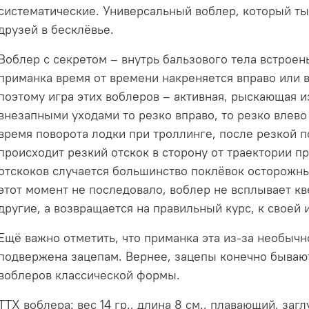
систематические. Универсальный воблер, который ты
друзей в бесклёвье.
Воблер с секретом – внутрь бальзового тела встрое
приманка время от времени накреняется вправо или в
поэтому игра этих воблеров – активная, рыскающая из
внезапными уходами то резко вправо, то резко влево
время поворота лодки при троллинге, после резкой по
происходит резкий отскок в сторону от траектории п
отскоков случается большинство поклёвок осторожны
этот момент не последовало, воблер не всплывает к
другие, а возвращается на правильный курс, к своей 
Ещё важно отметить, что приманка эта из-за необыч
подвержена зацепам. Вернее, зацепы конечно бывают
воблеров классической формы.
ТТХ воблера: вес 14 гр., длина 8 см., плавающий, за