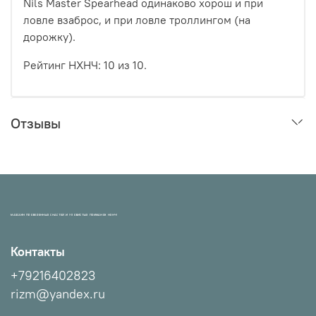
Nils Master Spearhead одинаково хорош и при
ловле взаброс, и при ловле троллингом (на
дорожку).
Рейтинг НХНЧ: 10 из 10.
Отзывы
МАГАЗИН ПРОВЕРЕННЫХ СНАСТЕЙ И УЛОВИСТЫХ ПРИМАНОК НХНЧ!
Контакты
+79216402823
rizm@yandex.ru