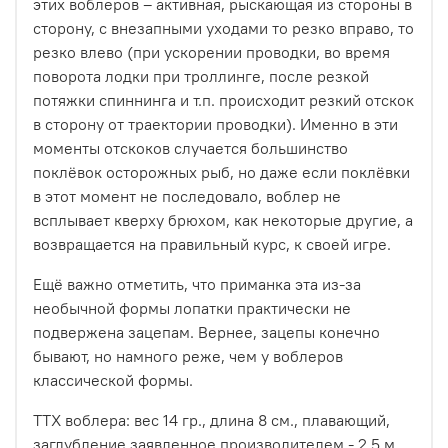
этих воблеров – активная, рыскающая из стороны в
сторону, с внезапными уходами то резко вправо, то
резко влево (при ускорении проводки, во время
поворота лодки при троллинге, после резкой
потяжки спиннинга и т.п. происходит резкий отскок
в сторону от траектории проводки). Именно в эти
моменты отскоков случается большинство
поклёвок осторожных рыб, но даже если поклёвки
в этот момент не последовало, воблер не
всплывает кверху брюхом, как некоторые другие, а
возвращается на правильный курс, к своей игре.
Ещё важно отметить, что приманка эта из-за
необычной формы лопатки практически не
подвержена зацепам. Вернее, зацепы конечно
бывают, но намного реже, чем у воблеров
классической формы.
ТТХ воблера: вес 14 гр., длина 8 см., плавающий,
заглубление заявленное производителем - 2,5 м.