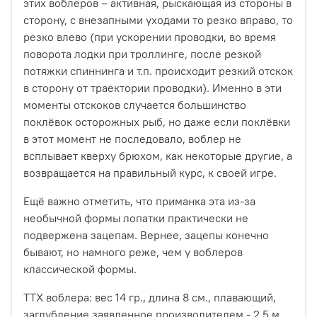
этих воблеров – активная, рыскающая из стороны в
сторону, с внезапными уходами то резко вправо, то
резко влево (при ускорении проводки, во время
поворота лодки при троллинге, после резкой
потяжки спиннинга и т.п. происходит резкий отскок
в сторону от траектории проводки). Именно в эти
моменты отскоков случается большинство
поклёвок осторожных рыб, но даже если поклёвки
в этот момент не последовало, воблер не
всплывает кверху брюхом, как некоторые другие, а
возвращается на правильный курс, к своей игре.
Ещё важно отметить, что приманка эта из-за
необычной формы лопатки практически не
подвержена зацепам. Вернее, зацепы конечно
бывают, но намного реже, чем у воблеров
классической формы.
ТТХ воблера: вес 14 гр., длина 8 см., плавающий,
заглубление заявленное производителем - 2,5 м.