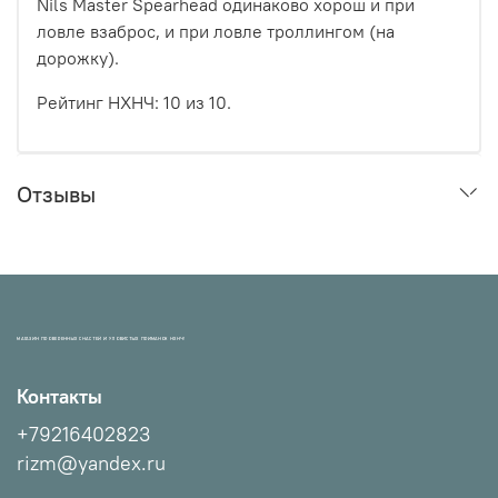
Nils Master Spearhead одинаково хорош и при
ловле взаброс, и при ловле троллингом (на
дорожку).
Рейтинг НХНЧ: 10 из 10.
Отзывы
МАГАЗИН ПРОВЕРЕННЫХ СНАСТЕЙ И УЛОВИСТЫХ ПРИМАНОК НХНЧ!
Контакты
+79216402823
rizm@yandex.ru