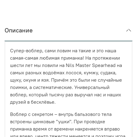
Описание
Супер-воблер, сами ловим на такие и это наша
самая-самая любимая приманка! На протяжении
шести лет мы ловили на Nils Master Spearhead на
самых разных водоёмах лосося, кумжу, судака,
щуку, окуня и язя. Причём это были не случайные
поимки, а систематические. Универсальный
воблер, который тысячу раз выручал нас и наших
друзей в бесклёвье.
Воблер с секретом – внутрь бальзового тела
встроены цинковые "ушки". При проводке
приманка время от времени накреняется вправо
или влево, центр тяжести меняется и поэтому игра