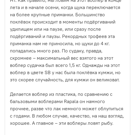
лета и в начале осени, когда щука переключается
на более крупные приманки. Большинство
поклёвок происходит в моменты подёргиваний
удилищем или на паузе, или сразу после
подёргиваний и паузы. Рекордных трофеев эта
приманка нам не приносила, но щуки до 4 кг.
попадались много раз. По судаку, правда,
скромнее – максимальный вес взятого на этот
воблер судачка был всего 1,5 кг. Однажды на этот
воблер в цвете SB у нас была поклёвка кумжи, но
это скорее случайность, для кумжи он великоват.
Делается воблер из пластика, по сравнению с
бальзовыми воблерами Rapala он намного
прочнее, разве что лак немного может облупиться
с годами. В любом случае, качество, на наш взгляд,
хорошее. А главное – эти воблеры ловят рыбу.