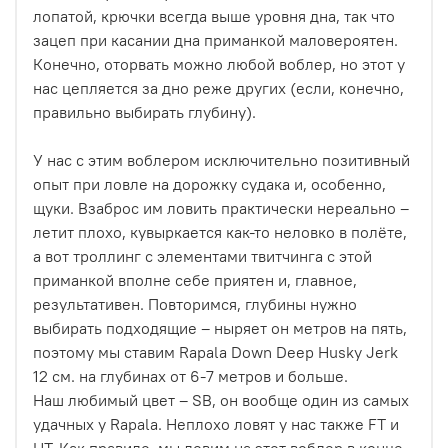
лопатой, крючки всегда выше уровня дна, так что
зацеп при касании дна приманкой маловероятен.
Конечно, оторвать можно любой воблер, но этот у
нас цепляется за дно реже других (если, конечно,
правильно выбирать глубину).
У нас с этим воблером исключительно позитивный
опыт при ловле на дорожку судака и, особенно,
щуки. Взаброс им ловить практически нереально –
летит плохо, кувыркается как-то неловко в полёте,
а вот троллинг с элементами твитчинга с этой
приманкой вполне себе приятен и, главное,
результативен. Повторимся, глубины нужно
выбирать подходящие – ныряет он метров на пять,
поэтому мы ставим Rapala Down Deep Husky Jerk
12 см. на глубинах от 6-7 метров и больше.
Наш любимый цвет – SB, он вообще один из самых
удачных у Rapala. Неплохо ловят у нас также FT и
HT. Как правило, мы ловим на этот воблер в конце