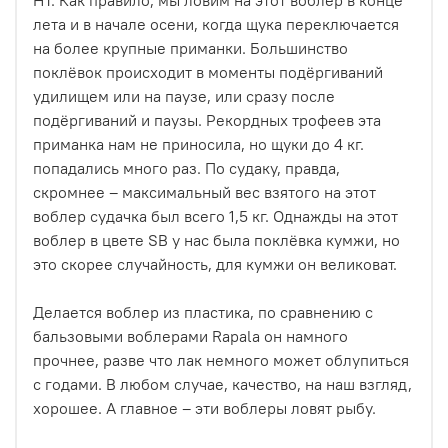
лета и в начале осени, когда щука переключается
на более крупные приманки. Большинство
поклёвок происходит в моменты подёргиваний
удилищем или на паузе, или сразу после
подёргиваний и паузы. Рекордных трофеев эта
приманка нам не приносила, но щуки до 4 кг.
попадались много раз. По судаку, правда,
скромнее – максимальный вес взятого на этот
воблер судачка был всего 1,5 кг. Однажды на этот
воблер в цвете SB у нас была поклёвка кумжи, но
это скорее случайность, для кумжи он великоват.
Делается воблер из пластика, по сравнению с
бальзовыми воблерами Rapala он намного
прочнее, разве что лак немного может облупиться
с годами. В любом случае, качество, на наш взгляд,
хорошее. А главное – эти воблеры ловят рыбу.