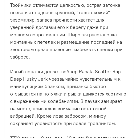
Тройники отличаются цепкостью, острая заточка
позволяет подсечь крупный, "толстокожий"
экземпляр, запаса прочности хватает для
уверенной доставки его к берегу даже при
мощном сопротивлении. Широкая расстановка
монтажных петелек и размещение последней на
хвостовом срезе позволяет избежать сцепки при
забросе.
Изгиб лопатки делает воблер Rapala Scatter Rap
Deep Husky Jerk чрезвычайно чувствительным к
манипуляциям бланком, приманка быстро
отзывается на потяжки и рывки движется хаотично
с выраженными колебаниями. В паузах замирает
на месте, привлекая внимание остаточной
вибрацией. Кроме лова забросом, минноу
сохраняет уловистость при ловле троллингом.
ТТХ: длина - 10 см., вес - 10 г., глубина погружения -