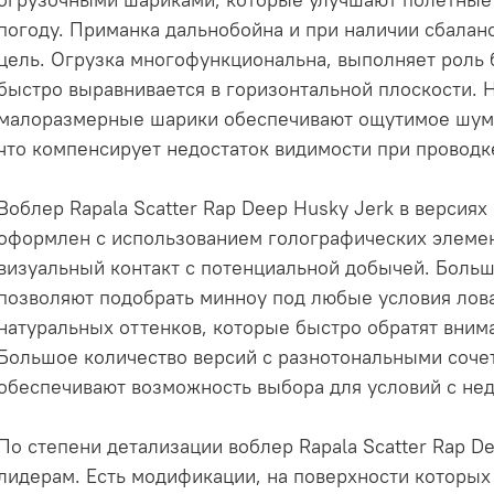
погоду. Приманка дальнобойна и при наличии сбаланс
цель. Огрузка многофункциональна, выполняет роль 
быстро выравнивается в горизонтальной плоскости.
малоразмерные шарики обеспечивают ощутимое шумо
что компенсирует недостаток видимости при проводк
Воблер Rapala Scatter Rap Deep Husky Jerk в версия
оформлен с использованием голографических элемен
визуальный контакт с потенциальной добычей. Больш
позволяют подобрать минноу под любые условия лова
натуральных оттенков, которые быстро обратят внима
Большое количество версий с разнотональными соче
обеспечивают возможность выбора для условий с нед
По степени детализации воблер Rapala Scatter Rap De
лидерам. Есть модификации, на поверхности которых