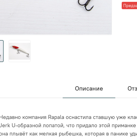
Предз
Описание
От
Недавно компания Rapala оснастила ставшую уже кл
Jerk U-образной лопатой, что придало этой приманке
она плывёт как мелкая рыбешка, которая в панике уд