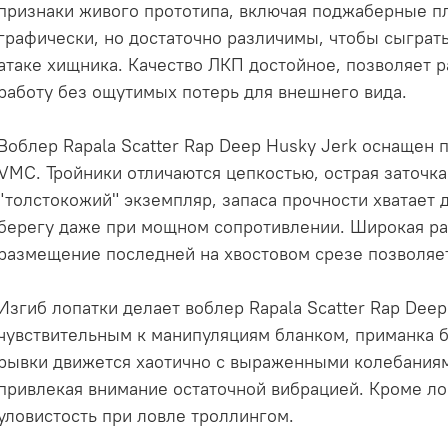
признаки живого прототипа, включая поджаберные пл
графически, но достаточно различимы, чтобы сыграт
атаке хищника. Качество ЛКП достойное, позволяет 
работу без ощутимых потерь для внешнего вида.
Воблер Rapala Scatter Rap Deep Husky Jerk оснащен 
VMC. Тройники отличаются цепкостью, острая заточка
"толстокожий" экземпляр, запаса прочности хватает 
берегу даже при мощном сопротивлении. Широкая ра
размещение последней на хвостовом срезе позволяет
Изгиб лопатки делает воблер Rapala Scatter Rap Dee
чувствительным к манипуляциям бланком, приманка б
рывки движется хаотично с выраженными колебаниями
привлекая внимание остаточной вибрацией. Кроме ло
уловистость при ловле троллингом.