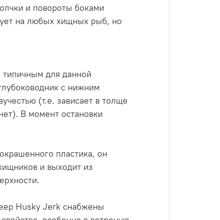
толчки и повороты боками
вует на любых хищных рыб, но
 с типичным для данной
глубоководник с нижним
учестью (т.е. зависает в толще
нет). В момент остановки
покрашенного пластика, он
хищников и выходит из
ерхности.
Deep Husky Jerk снабжены
свойства, особенно в ветреную