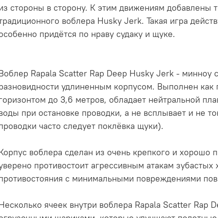
из стороны в сторону. К этим движениям добавлены 
традиционного воблера Husky Jerk. Такая игра дейст
особенно придётся по нраву судаку и щуке.
Воблер Rapala Scatter Rap Deep Husky Jerk - минноу
разновидности удлиненным корпусом. Выполнен как 
горизонтом до 3,6 метров, обладает нейтральной плав
воды при остановке проводки, а не всплывает и не то
проводки часто следует поклёвка щуки).
Корпус воблера сделан из очень крепкого и хорошо 
уверено противостоит агрессивным атакам зубастых 
противостояния с минимальными повреждениями пов
Несколько ячеек внутри воблера Rapala Scatter Rap 
огрузочными шариками, которые улучшают полетные 