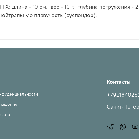
ТТХ: длина - 10 см., вес - 10 г., глубина погружения - 
нейтральную плавучесть (суспендер).
Контакты
онфиденциальности
+792164028
глашение
Санкт-Пете
врата