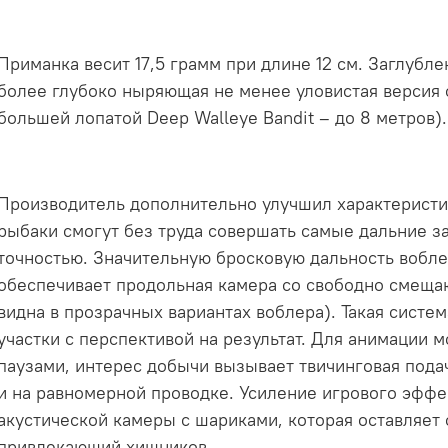
Приманка весит 17,5 грамм при длине 12 см.
Заглублен
более глубоко ныряющая не менее уловистая версия 
большей лопатой Deep Walleye Bandit – до 8 метров).
Производитель дополнительно улучшил характеристик
рыбаки смогут без труда совершать самые дальние з
точностью. Значительную бросковую дальность воблер
обеспечивает продольная камера со свободно смеща
видна в прозрачных вариантах воблера). Такая систе
участки с перспективой на результат. Для анимации м
паузами, интерес добычи вызывает твичинговая подач
и на равномерной проводке. Усиление игрового эффек
акустической камеры с шариками, которая оставляе
привлекающий хищников.