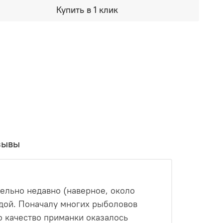
Купить в 1 клик
зывы
тельно недавно (наверное, около
ендой. Поначалу многих рыболовов
но качество приманки оказалось