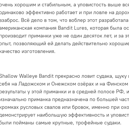
очень хорошим и стабильным, а уловистость выше вся
одинаково эффективно работает и при ловле на дорож
взаброс. Всё дело в том, что воблер этот разработал
американская компания Bandit Lures, которая была ос
производит приманки уже не один десяток лет, и за 
опыт, позволяющий ей делать действительно хороши
качество изготовления.
Shallow Walleye Bandit прекрасно ловит судака, щуку
себя на Ладожском и Онежском озёрах и на Финском
результаты у этой приманки и в средней полосе РФ, и
изначально приманка предназначена по большей част
кромках русловых свалов или бровок, именно при охо
демонстрирует наибольшую эффективность и уловисто
были пойманы самые крупные, трофейные судаки.