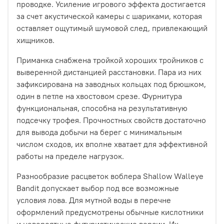
проводке. Усиление игрового эффекта достигается
за счет акустической камеры с шариками, которая
оставляет ощутимый шумовой след, привлекающий
хищников.
Приманка снабжена тройкой хороших тройников с
выверенной дистанцией расстановки. Пара из них
зафиксирована на заводных кольцах под брюшком,
один в петле на хвостовом срезе. Фурнитура
функциональная, способна на результативную
подсечку трофея. Прочностных свойств достаточно
для вывода добычи на берег с минимальным
числом сходов, их вполне хватает для эффективной
работы на пределе нагрузок.
Разнообразие расцветок воблера Shallow Walleye
Bandit допускает выбор под все возможные
условия лова. Для мутной воды в перечне
оформлений предусмотрены обычные кислотники
и невероятные футуристические версии. Их