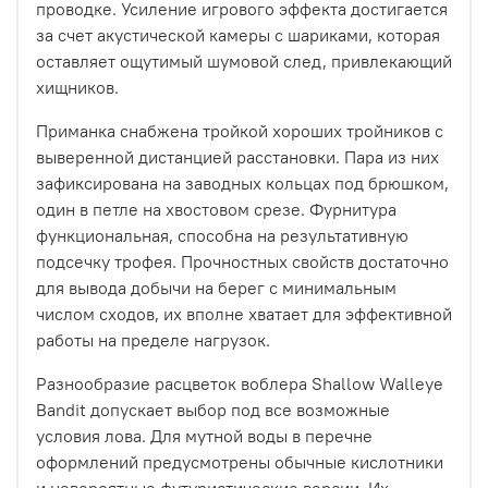
проводке. Усиление игрового эффекта достигается
за счет акустической камеры с шариками, которая
оставляет ощутимый шумовой след, привлекающий
хищников.
Приманка снабжена тройкой хороших тройников с
выверенной дистанцией расстановки. Пара из них
зафиксирована на заводных кольцах под брюшком,
один в петле на хвостовом срезе. Фурнитура
функциональная, способна на результативную
подсечку трофея. Прочностных свойств достаточно
для вывода добычи на берег с минимальным
числом сходов, их вполне хватает для эффективной
работы на пределе нагрузок.
Разнообразие расцветок воблера Shallow Walleye
Bandit допускает выбор под все возможные
условия лова. Для мутной воды в перечне
оформлений предусмотрены обычные кислотники
и невероятные футуристические версии. Их