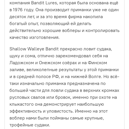
компания Bandit Lures, которая была основана ещё
в 1976 году. Она производит приманки уже не один
десяток лет, и за это время фирма накопила
богатый опыт, позволяющий ей делать
действительно хорошие воблеры и контролировать
качество изготовления.
Shallow Walleye Bandit прекрасно ловит судака,
щуку и сома, отлично зарекомендовал себя на
Ладожском и Онежском озёрах и на Финском
заливе, великолепные результаты у этой приманки
и в средней полосе РФ, и на нижней Волге. Но всё-
таки изначально приманка предназначена по
большей части для ловли судака в верхних кромках
русловых свалов или бровок, именно при охоте на
клыкастого она демонстрирует наибольшую
эффективность и уловистость. Именно на этот
воблер нами были пойманы самые крупные,
трофейные судаки.