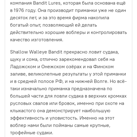
компания Bandit Lures, которая была основана ещё
в 1976 году. Она производит приманки уже не один
десяток лет, и за это время фирма накопила
богатый опыт, позволяющий ей делать
действительно хорошие воблеры и контролировать
качество изготовления.
Shallow Walleye Bandit прекрасно ловит судака,
щуку и сома, отлично зарекомендовал себя на
Ладожском и Онежском озёрах и на Финском
заливе, великолепные результаты у этой приманки
и в средней полосе РФ, и на нижней Волге. Но всё-
таки изначально приманка предназначена по
большей части для ловли судака в верхних кромках
русловых свалов или бровок, именно при охоте на
клыкастого она демонстрирует наибольшую
эффективность и уловистость. Именно на этот
воблер нами были пойманы самые крупные,
трофейные судаки.