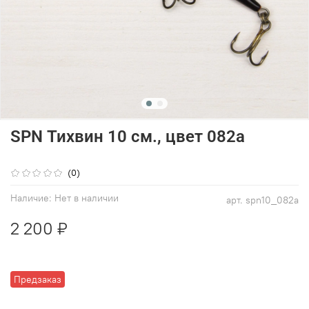
SPN Тихвин 10 см., цвет 082a
(0)
Наличие:
Нет в наличии
арт.
spn10_082a
2 200 ₽
Предзаказ