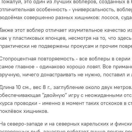
Пожалуй, это один из лучших воблеров, созданных в 
отличительная особенность - универсальность, вобл
водоёмах совершенно разных хищников: лосося, судак
Также этот воблер отличает изумительное качество и
как у пластиковых японцев, несмотря на то, что здес
практически не подвержены прокусам и прочим повр
Стопроцентная повторяемость - все воблеры в серии 
самое главное - одинаково хорошо ловят. Все прима
вручную, ничего донастраивать не нужно, поставил и 
Длина 10 см., вес 8 г., заглубление около двух метров
обеспечивающая "двойную" игру с неожиданными отс
курса проводки - именно в момент таких отскоков в 
поклёвок хищников.
На северо-западе и на северных карельских и фински
осторожных рыб, зачастую работает лучше других п