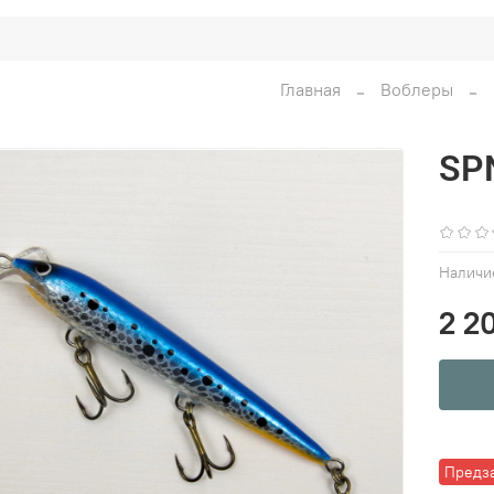
Главная
Воблеры
SPN
Наличи
2 2
Предз