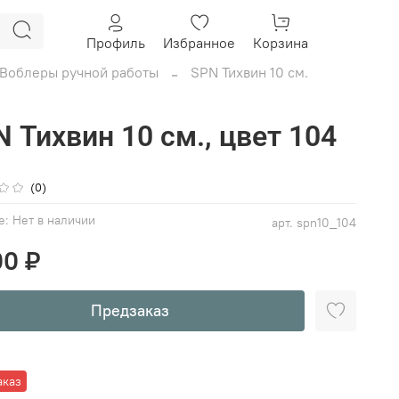
Профиль
Избранное
Корзина
Воблеры ручной работы
SPN Тихвин 10 см.
 Тихвин 10 см., цвет 104
(0)
е:
Нет в наличии
арт.
spn10_104
00 ₽
Предзаказ
аказ