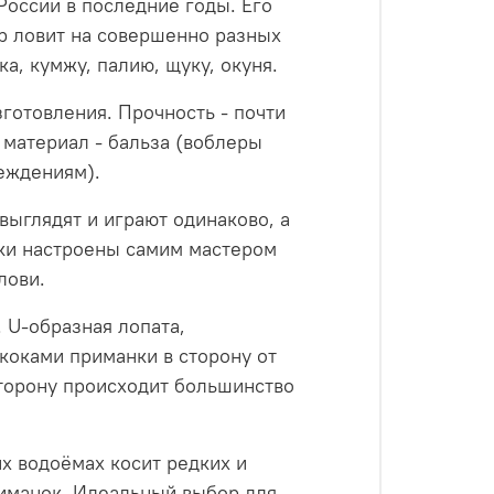
России в последние годы. Его
ер ловит на совершенно разных
а, кумжу, палию, щуку, окуня.
зготовления. Прочность - почти
ь материал - бальза (воблеры
еждениям).
выглядят и играют одинаково, а
нки настроены самим мастером
лови.
. U-образная лопата,
коками приманки в сторону от
сторону происходит большинство
х водоёмах косит редких и
риманок. Идеальный выбор для