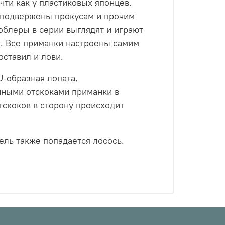
чти как у пластиковых японцев.
е подвержены прокусам и прочим
облеры в серии выглядят и играют
т. Все приманки настроены самим
оставил и лови.
 U-образная лопата,
нными отскоками приманки в
тскоков в сторону происходит
ель также попадается лосось.