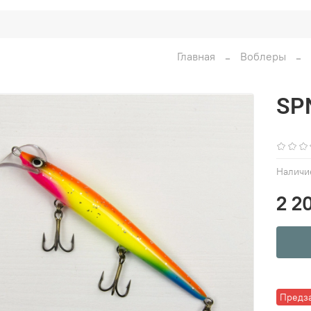
Главная
Воблеры
SPN
Наличи
2 2
Предз