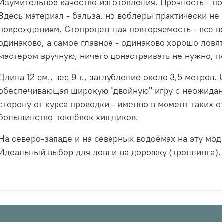
Изумительное качество изготовления. Прочность - по
Здесь материал - бальза, но воблеры практически н
повреждениям. Стопроцентная повторяемость - все в
одинаково, а самое главное - одинаково хорошо ловя
мастером вручную, ничего донастраивать не нужно, п
Длина 12 см., вес 9 г., заглубление около 3,5 метров.
обеспечивающая широкую "двойную" игру с неожида
сторону от курса проводки - именно в момент таких о
большинство поклёвок хищников.
На северо-западе и на северных водоёмах на эту мод
Идеальный выбор для ловли на дорожку (троллинга).