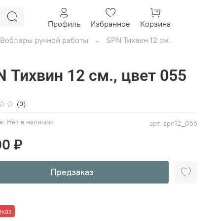
Профиль
Избранное
Корзина
Воблеры ручной работы
SPN Тихвин 12 см.
 Тихвин 12 см., цвет 055
(0)
е:
Нет в наличии
арт.
spn12_055
00 ₽
Предзаказ
аказ