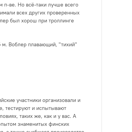
м п-ве. Но всё-таки лучше всего
нимали всех других проверенных
облер был хорош при троллинге
,5 м. Воблер плавающий, "тихий"
ийские участники организовали и
е, тестируют и испытывают
виях, таких же, как и у вас. А
 опытом знаменитых финских
я, а также снабжает производство