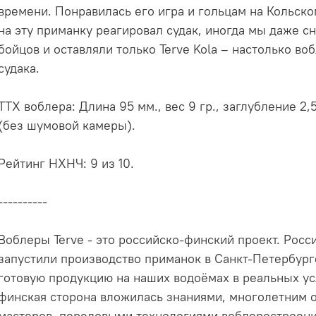
времени. Понравилась его игра и гольцам на Кольско
на эту приманку реагировал судак, иногда мы даже с
бойцов и оставляли только Terve Kola – настолько в
судака.
ТТХ воблера: Длина 95 мм., вес 9 гр., заглубление 2
(без шумовой камеры).
Рейтинг НХНЧ: 9 из 10.
----------
Воблеры Terve - это российско-финский проект. Росс
запустили производство приманок в Санкт-Петербург
готовую продукцию на наших водоёмах в реальных усло
финская сторона вложилась знаниями, многолетним
мастеров, передовыми технологиями воблеростроени