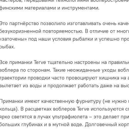
финскими материалами и инструментами.
Это партнёрство позволило изготавливать очень кач
безукоризненной повторяемостью. В отличие от мног
«заточены» под наши условия рыбалки и успешно пр
рыбах.
Все приманки Terve тщательно настроены на правиль
воблера по сторонам. Такие неожиданные уходы вобл
траектории проводки часто провоцируют хищника на а
вылетает из воды и продолжает работать даже на выс
Приманки имеют качественную фурнитуру (не нужно 
кольца). В расцветках воблеров Terve используются 
ярко светятся в лучах ультрафиолета – это делает пр
больших глубинах и в мутной воде. Долговечный кор