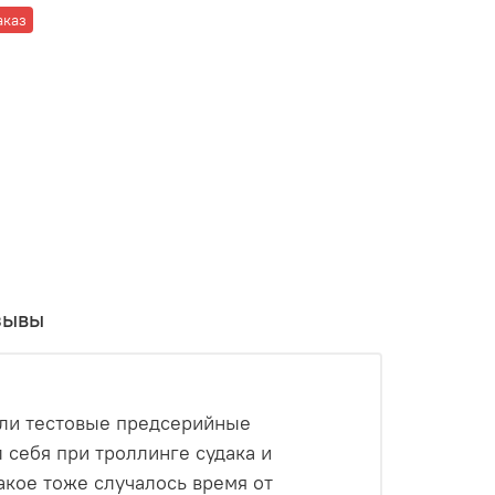
аказ
зывы
тали тестовые предсерийные
 себя при троллинге судака и
акое тоже случалось время от