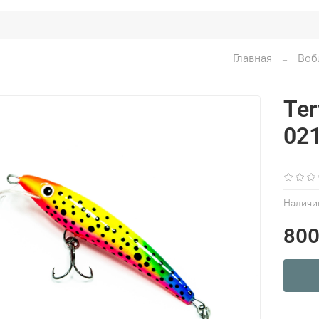
Главная
Воб
Ter
02
Наличи
800