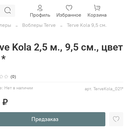
Профиль
Избранное
Корзина
леры
Воблеры Terve
Terve Kola 9,5 см.
ve Kola 2,5 м., 9,5 см., цвет
1*
(0)
е:
Нет в наличии
арт.
TerveKola_021*
 ₽
Предзаказ