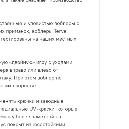
ественные и уловистые воблеры с
их приманок, воблеры Terve
отестированы на наших местных
ную «двойную» игру с уходами
ера вправо или влево от
таку. При этом воблер не
оких скоростях.
менять крючки и заводные
специальные UV-краски, которые
иманку более заметной на
пус покрыт износостойкими