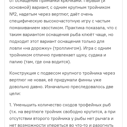
от оснащения приманки крючками. Первый (и
основной) вариант, с одним крупным тройником
№2, надетым через вертлюг, даёт очень
специфическую высокочастотную игру с частым
помахиванием хвостиком. Практика показала, что с
таким вариантом оснащения рыба клюёт чаще, но
подходит этот вариант оснащения только для
ловли «на дорожку» (троллингом). Игра с одним
тройником отлично привлекает щуку, судака и
палию (там, где она водится).
Конструкция с подвесом крупного тройника через
вертлюг не новая, её придумали финны уже
довольно давно. Изначально преследовалось две
цели:
1. Уменьшить количество сходов трофейных рыб
(т.к. на вертлюге тройник свободно крутится, а при
отсутствии второго тройника у рыбы нет рычага и
нет возможности упереться во что-то и разогнуть