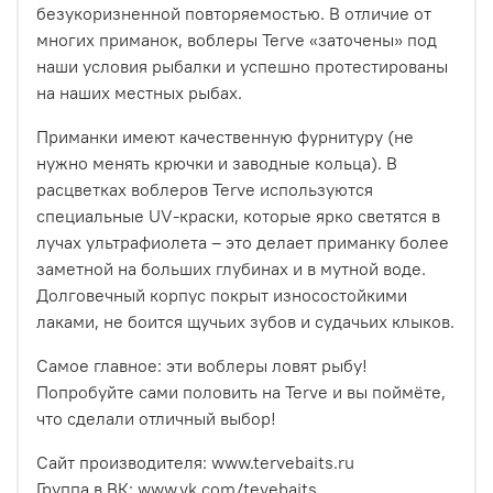
безукоризненной повторяемостью. В отличие от
многих приманок, воблеры Terve «заточены» под
наши условия рыбалки и успешно протестированы
на наших местных рыбах.
Приманки имеют качественную фурнитуру (не
нужно менять крючки и заводные кольца). В
расцветках воблеров Terve используются
специальные UV-краски, которые ярко светятся в
лучах ультрафиолета – это делает приманку более
заметной на больших глубинах и в мутной воде.
Долговечный корпус покрыт износостойкими
лаками, не боится щучьих зубов и судачьих клыков.
Самое главное: эти воблеры ловят рыбу!
Попробуйте сами половить на Terve и вы поймёте,
что сделали отличный выбор!
Сайт производителя: www.tervebaits.ru
Группа в ВК: www.vk.com/tevebaits