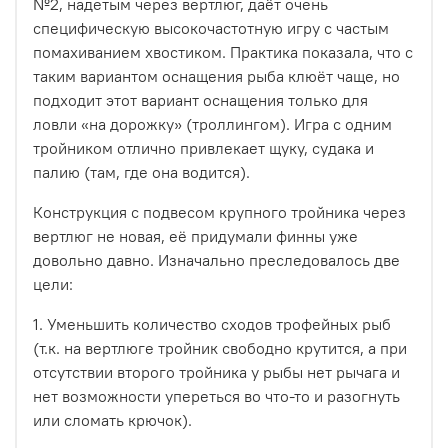
№2, надетым через вертлюг, даёт очень
специфическую высокочастотную игру с частым
помахиванием хвостиком. Практика показала, что с
таким вариантом оснащения рыба клюёт чаще, но
подходит этот вариант оснащения только для
ловли «на дорожку» (троллингом). Игра с одним
тройником отлично привлекает щуку, судака и
палию (там, где она водится).
Конструкция с подвесом крупного тройника через
вертлюг не новая, её придумали финны уже
довольно давно. Изначально преследовалось две
цели:
1. Уменьшить количество сходов трофейных рыб
(т.к. на вертлюге тройник свободно крутится, а при
отсутствии второго тройника у рыбы нет рычага и
нет возможности упереться во что-то и разогнуть
или сломать крючок).