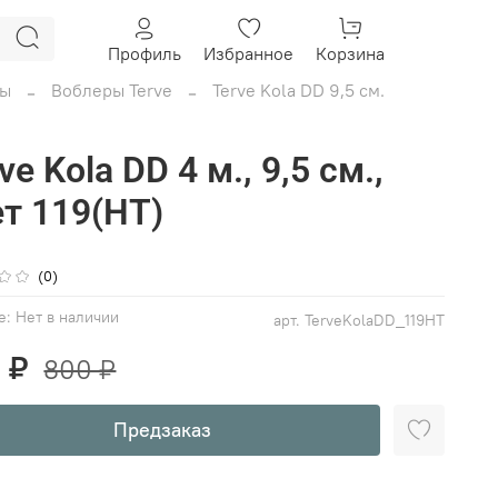
Профиль
Избранное
Корзина
ры
Воблеры Terve
Terve Kola DD 9,5 см.
ve Kola DD 4 м., 9,5 см.,
т 119(HT)
(0)
е:
Нет в наличии
арт.
TerveKolaDD_119HT
 ₽
800 ₽
Предзаказ