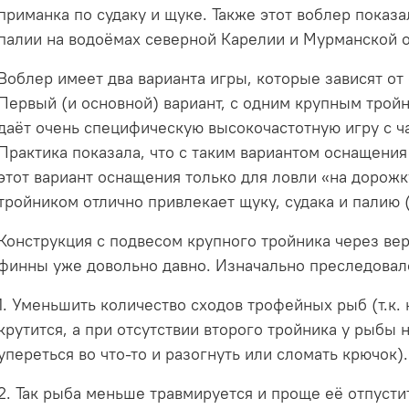
приманка по судаку и щуке. Также этот воблер показ
палии на водоёмах северной Карелии и Мурманской о
Воблер имеет два варианта игры, которые зависят о
Первый (и основной) вариант, с одним крупным трой
даёт очень специфическую высокочастотную игру с 
Практика показала, что с таким вариантом оснащения
этот вариант оснащения только для ловли «на дорожк
тройником отлично привлекает щуку, судака и палию (
Конструкция с подвесом крупного тройника через вер
финны уже довольно давно. Изначально преследовало
1. Уменьшить количество сходов трофейных рыб (т.к.
крутится, а при отсутствии второго тройника у рыбы 
упереться во что-то и разогнуть или сломать крючок).
2. Так рыба меньше травмируется и проще её отпусти