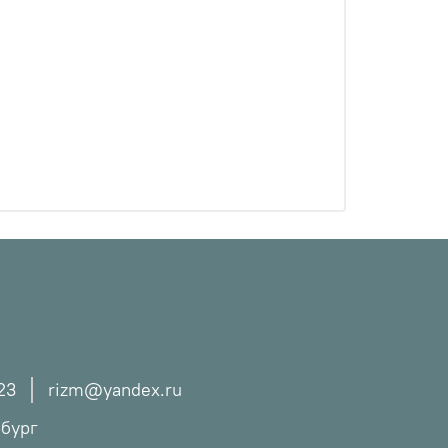
23
rizm@yandex.ru
рбург