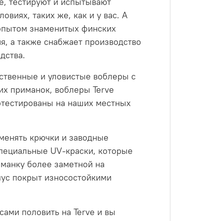
е, тестируют и испытывают
виях, таких же, как и у вас. А
 опытом знаменитых финских
я, а также снабжает производство
дства.
ественные и уловистые воблеры с
их приманок, воблеры Terve
отестированы на наших местных
менять крючки и заводные
специальные UV-краски, которые
иманку более заметной на
пус покрыт износостойкими
сами половить на Terve и вы