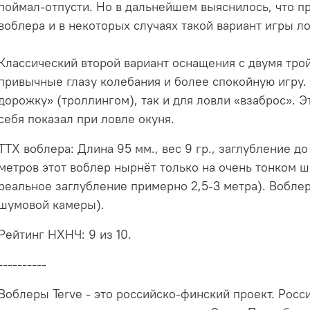
поймал-отпусти. Но в дальнейшем выяснилось, что п
воблера и в некоторых случаях такой вариант игры л
Классический второй вариант оснащения с двумя тр
привычные глазу колебания и более спокойную игру. 
дорожку» (троллингом), так и для ловли «взаброс». Э
себя показал при ловле окуня.
ТТХ воблера: Длина 95 мм., вес 9 гр., заглубление до
метров этот воблер нырнёт только на очень тонком ш
реальное заглубление примерно 2,5-3 метра). Воблер
шумовой камеры).
Рейтинг НХНЧ: 9 из 10.
----------
Воблеры Terve - это российско-финский проект. Росс