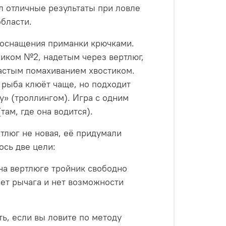
ал отличные результаты при ловле
бласти.
т оснащения приманки крючками.
ником №2, надетым через вертлюг,
частым помахиванием хвостиком.
 рыба клюёт чаще, но подходит
у» (троллингом). Игра с одним
там, где она водится).
тлюг не новая, её придумали
сь две цели:
 на вертлюге тройник свободно
нет рычага и нет возможности
ть, если вы ловите по методу