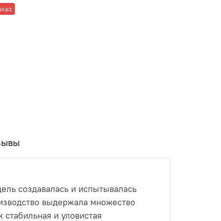
аказ
зывы
одель создавалась и испытывалась
оизводство выдержала множество
к стабильная и уловистая