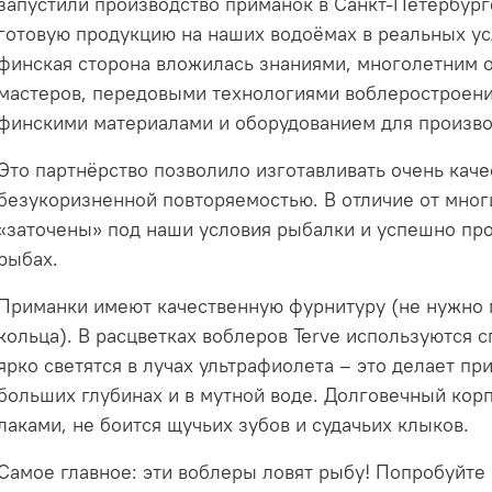
запустили производство приманок в Санкт-Петербург
готовую продукцию на наших водоёмах в реальных усло
финская сторона вложилась знаниями, многолетним
мастеров, передовыми технологиями воблеростроени
финскими материалами и оборудованием для произво
Это партнёрство позволило изготавливать очень кач
безукоризненной повторяемостью. В отличие от мног
«заточены» под наши условия рыбалки и успешно пр
рыбах.
Приманки имеют качественную фурнитуру (не нужно 
кольца). В расцветках воблеров Terve используются 
ярко светятся в лучах ультрафиолета – это делает пр
больших глубинах и в мутной воде. Долговечный кор
лаками, не боится щучьих зубов и судачьих клыков.
Самое главное: эти воблеры ловят рыбу! Попробуйте 