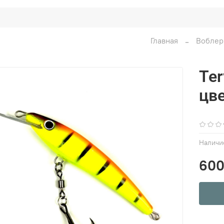
Главная
Вобле
Ter
цве
Наличи
600