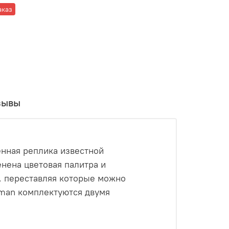
аказ
зывы
енная реплика известной
енена цветовая палитра и
, переставляя которые можно
rman комплектуются двумя