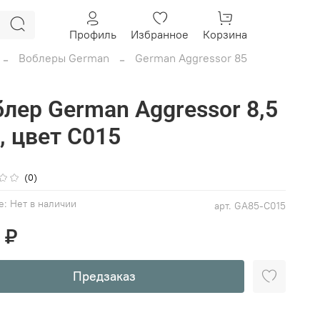
Профиль
Избранное
Корзина
Воблеры German
German Aggressor 85
лер German Aggressor 8,5
, цвет C015
(0)
е:
Нет в наличии
арт.
GA85-C015
 ₽
Предзаказ