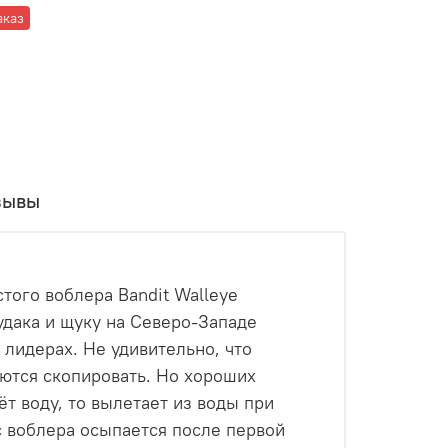
аказ
зывы
того воблера Bandit Walleye
судака и щуку на Северо-Западе
в лидерах. Не удивительно, что
аются скопировать. Но хороших
ёт воду, то вылетает из воды при
 с воблера осыпается после первой