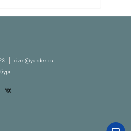
23
rizm@yandex.ru
рбург