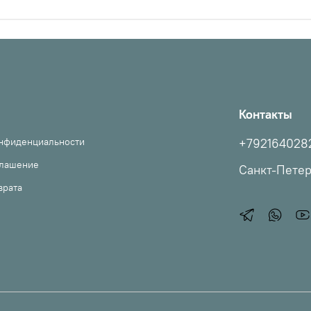
Контакты
онфиденциальности
+792164028
глашение
Санкт-Пете
врата