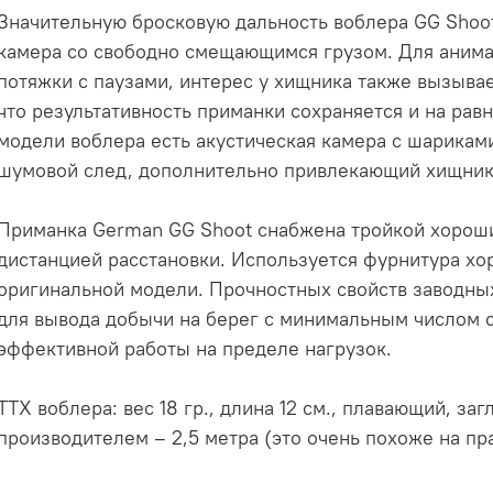
Значительную бросковую дальность воблера GG Shoo
камера со свободно смещающимся грузом. Для анима
потяжки с паузами, интерес у хищника также вызывае
что результативность приманки сохраняется и на рав
модели воблера есть акустическая камера с шарикам
шумовой след, дополнительно привлекающий хищник
Приманка German GG Shoot снабжена тройкой хорош
дистанцией расстановки. Используется фурнитура хор
оригинальной модели. Прочностных свойств заводных
для вывода добычи на берег с минимальным числом с
эффективной работы на пределе нагрузок.
ТТХ воблера: вес 18 гр., длина 12 см., плавающий, за
производителем – 2,5 метра (это очень похоже на п