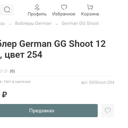
Профиль
Избранное
Корзина
ры
Воблеры German
German GG Shoot
блер German GG Shoot 12
, цвет 254
(0)
е:
Нет в наличии
арт.
GGShoot-254
 ₽
Предзаказ