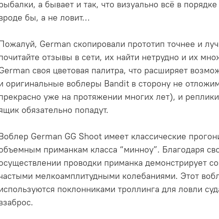
рыбалки, а бывает и так, что визуально всё в порядке
вроде бы, а не ловит…
Пожалуй, German скопировали прототип точнее и лучш
почитайте отзывы в сети, их найти нетрудно и их мно
German своя цветовая палитра, что расширяет возмо
и оригинальные воблеры Bandit в сторону не отложим 
прекрасно уже на протяжении многих лет), и реплик
ящик обязательно попадут.
Воблер German GG Shoot имеет классические прогон
объемным приманкам класса “минноу”. Благодаря св
осуществлении проводки приманка демонстрирует со
частыми мелкоамплитудными колебаниями. Этот вобл
используются поклонниками троллинга для ловли суд
взаброс.