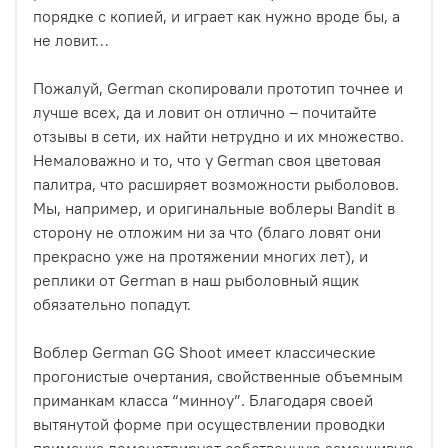
порядке с копией, и играет как нужно вроде бы, а
не ловит…
Пожалуй, German скопировали прототип точнее и
лучше всех, да и ловит он отлично – почитайте
отзывы в сети, их найти нетрудно и их множество.
Немаловажно и то, что у German своя цветовая
палитра, что расширяет возможности рыболовов.
Мы, например, и оригинальные воблеры Bandit в
сторону не отложим ни за что (благо ловят они
прекрасно уже на протяжении многих лет), и
реплики от German в наш рыболовный ящик
обязательно попадут.
Воблер German GG Shoot имеет классические
прогонистые очертания, свойственные объемным
приманкам класса “минноу”. Благодаря своей
вытянутой форме при осуществлении проводки
приманка демонстрирует собственную заманчивую