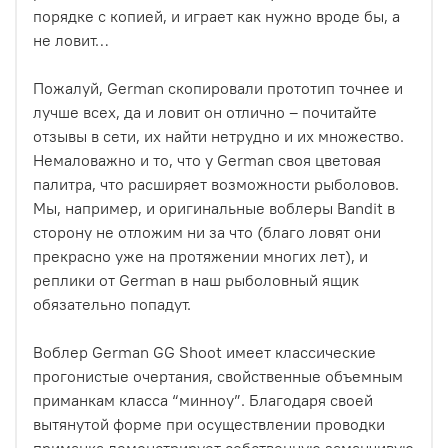
порядке с копией, и играет как нужно вроде бы, а
не ловит…
Пожалуй, German скопировали прототип точнее и
лучше всех, да и ловит он отлично – почитайте
отзывы в сети, их найти нетрудно и их множество.
Немаловажно и то, что у German своя цветовая
палитра, что расширяет возможности рыболовов.
Мы, например, и оригинальные воблеры Bandit в
сторону не отложим ни за что (благо ловят они
прекрасно уже на протяжении многих лет), и
реплики от German в наш рыболовный ящик
обязательно попадут.
Воблер German GG Shoot имеет классические
прогонистые очертания, свойственные объемным
приманкам класса “минноу”. Благодаря своей
вытянутой форме при осуществлении проводки
приманка демонстрирует собственную заманчивую